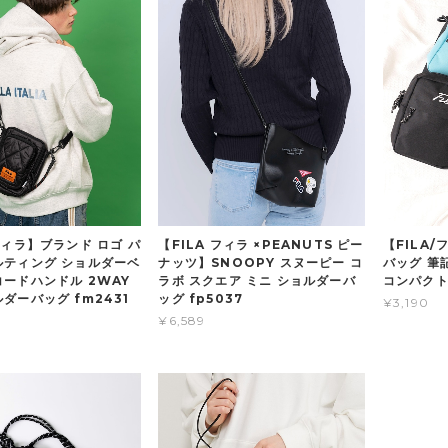
フィラ】ブランド ロゴ パ
【FILA フィラ ×PEANUTS ピー
【FILA
ルティング ショルダーベ
ナッツ】SNOOPY スヌーピー コ
バッグ 筆
コードハンドル 2WAY
ラボ スクエア ミニ ショルダーバ
コンパクト
ダーバッグ fm2431
ッグ fp5037
¥3,190
¥6,589