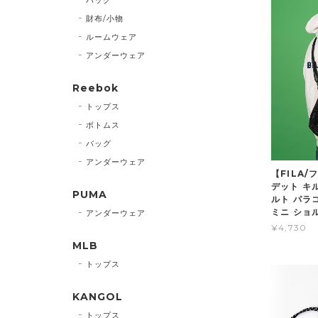
財布/小物
ルームウェア
アンダーウェア
Reebok
トップス
ボトムス
バッグ
アンダーウェア
【FILA/
デット キ
PUMA
ルト パラ
ミニ ショル
アンダーウェア
¥4,730
MLB
トップス
KANGOL
トップス