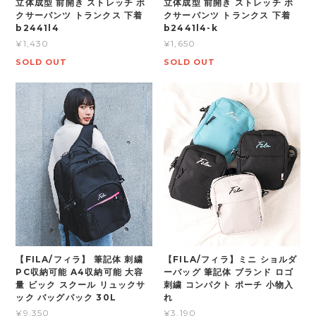
立体成型 前開き ストレッチ ボ
立体成型 前開き ストレッチ ボ
クサーパンツ トランクス 下着
クサーパンツ トランクス 下着
b2441l4
b2441l4-k
¥1,430
¥1,650
SOLD OUT
SOLD OUT
【FILA/フィラ】 筆記体 刺繍
【FILA/フィラ】ミニ ショルダ
PC収納可能 A4収納可能 大容
ーバッグ 筆記体 ブランド ロゴ
量 ビック スクール リュックサ
刺繍 コンパクト ポーチ 小物入
ック バッグパック 30L
れ
¥9,350
¥3,190