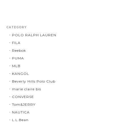
CATEGORY
POLO RALPH LAUREN
FILA
Reebok
PUMA
MLB
KANGOL
Beverly Hills Polo Club
marie claire bis
CONVERSE
Tom&JERRY
NAUTICA
L.L.Bean