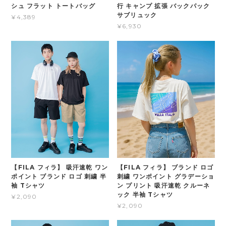
シュ フラット トートバッグ
行 キャンプ 拡張 バックパック
サブリュック
¥4,389
¥6,930
【FILA フィラ】 吸汗速乾 ワン
【FILA フィラ】 ブランド ロゴ
ポイント ブランド ロゴ 刺繍 半
刺繍 ワンポイント グラデーショ
袖 Tシャツ
ン プリント 吸汗速乾 クルーネ
ック 半袖 Tシャツ
¥2,090
¥2,090