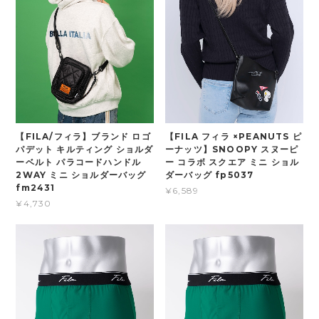
【FILA/フィラ】ブランド ロゴ
【FILA フィラ ×PEANUTS ピ
パデット キルティング ショルダ
ーナッツ】SNOOPY スヌーピ
ーベルト パラコードハンドル
ー コラボ スクエア ミニ ショル
2WAY ミニ ショルダーバッグ
ダーバッグ fp5037
fm2431
¥6,589
¥4,730