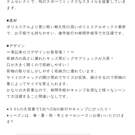
テムセレクトで、旬のスポーツミックスなスタイルを提案していき
ます。
■素材
ポリエステルより更に軽い耐久性の高いポリエステルオックス素材
で、お子様でも持ちやすい、修学旅行や林間学校等で大活躍です。
■デザイン
〜筆記体ロゴデザインが新登場！！〜
収納力の高さに優れたキッズ用ビッグサブリュックが入荷！
口が大きく開くので収納しやすい！
荷物の取り出しがしやすく収納力に優れています。
サイドのチャックの開け閉めでサイズが拡張、縮小するので荷物の
量によってサイズを変えられます。
かなりの大容量なので、林間学校やキャンプ合宿など様々なシーン
で大活躍すること間違いなしです。
●５０Lの大容量で1泊〜2泊の旅行やキャンプにぴったり！
●シーズンは、春・夏・秋・冬とオールシーズンお使いいただけま
す?