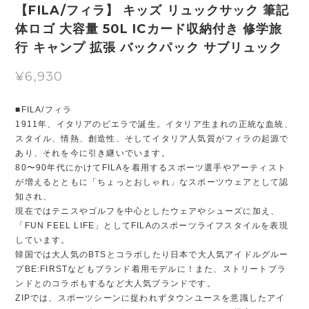
【FILA/フィラ】 キッズ リュックサック 筆記
体ロゴ 大容量 50L ICカード収納付き 修学旅
行 キャンプ 拡張 バックパック サブリュック
¥6,930
■FILA/フィラ
1911年、イタリアのビエラで誕生。イタリア生まれの正統な血統、
スタイル、情熱、創造性、そしてイタリア人気質がフィラの起源で
あり、それを今に引き継いでいます。
80〜90年代にかけてFILAを着用するスポーツ選手やアーティスト
が増えるとともに「ちょっとおしゃれ」なスポーツウェアとして認
知され、
現在ではテニスやゴルフを中心としたウェアやシューズに加え、
「FUN FEEL LIFE」としてFILAのスポーツライフスタイルを表現
しています。
韓国では大人気のBTSとコラボしたり日本で大人気アイドルグルー
プBE:FIRSTなどもブランド着用モデルに！また、ストリートブラ
ンドとのコラボもするなど大人気ブランドです。
ZIPでは、スポーツシーンに捉われずタウンユースを意識したアイ