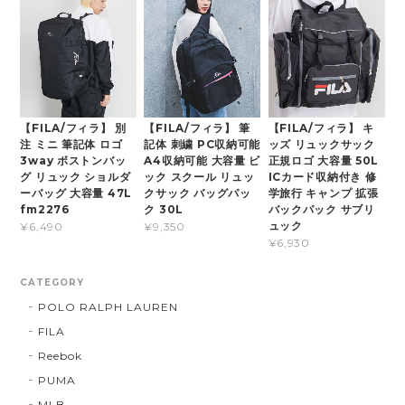
【FILA/フィラ】 別
【FILA/フィラ】 筆
【FILA/フィラ】 キ
注 ミニ 筆記体 ロゴ
記体 刺繍 PC収納可能
ッズ リュックサック
3way ボストンバッ
A4収納可能 大容量 ビ
正規ロゴ 大容量 50L
グ リュック ショルダ
ック スクール リュッ
ICカード収納付き 修
ーバッグ 大容量 47L
クサック バッグパッ
学旅行 キャンプ 拡張
fm2276
ク 30L
バックパック サブリ
ュック
¥6,490
¥9,350
¥6,930
CATEGORY
POLO RALPH LAUREN
FILA
Reebok
PUMA
MLB