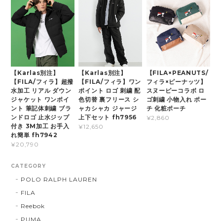
【Karlas別注】
【Karlas別注】
【FILA×PEANUTS/
【FILA/フィラ】超撥
【FILA/フィラ】ワン
フィラ×ピーナッツ】
水加工 リアル ダウン
ポイント ロゴ 刺繍 配
スヌーピーコラボ ロ
ジャケット ワンポイ
色切替 裏フリース シ
ゴ刺繍 小物入れ ポー
ント 筆記体刺繍 ブラ
ャカシャカ ジャージ
チ 化粧ポーチ
ンドロゴ 止水ジップ
上下セット fh7956
¥2,860
付き 3M加工 お手入
¥12,650
れ簡単 fh7942
¥20,790
CATEGORY
POLO RALPH LAUREN
FILA
Reebok
PUMA