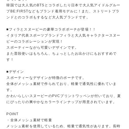
韓国では大人気のBTSとコラボしたり日本で大人気アイドルグルー
プBE:FIRSTなどもブランド着用モデルに！また、ストリートブラ
ンドとのコラボもするなど大人気ブランドです。
■フィラとスヌーピーの豪華コラボポーチが登場！！
イタリア代表スポーツブランドフィラと大人気キャラクタースヌー
ピーのコラボレーションが実現！
スポーティーながら可愛いデザインです。
また普段使いはもちろん、ちょっとしたお出かけにもおすすめで
す！
■デザイン
スポーティーなデザインが特徴のポーチです。
全体がメッシュ素材で作られており、軽量で通気性に優れていま
す。
かわいらしいスヌーピーのPVCプリントワッペンが付いており、夏
にぴったりの爽やかなカラーラインナップが用意されています。
POINT
・全体メッシュ素材で軽量
メッシュ素材を使用しているため、軽量で通気性があります。長時