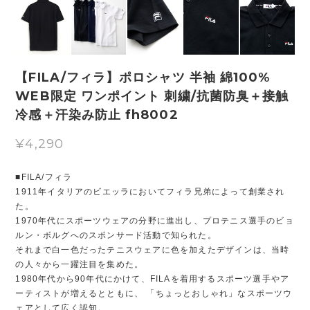
【FILA/フィラ】ポロシャツ 半袖 綿100%
WEB限定 ワンポイント 刺繍/抗菌防臭＋接触
冷感＋汗染み防止 fh8002
¥4,290
■FILA/フィラ
1911年イタリアのビエッラにおいてフィラ兄弟によって創業され
た。
1970年代にスポーツウェアの分野に進出し、プロテニス選手のビョ
ルン・ボルグへのスポンサード活動で知られた。
それまで白一色だったテニスウェアに色を加えたデザインは、当時
の人々から一躍注目を集めた。
1980年代から90年代にかけて、FILAを着用するスポーツ選手やア
ーティストが増えるとともに、 「ちょっとおしゃれ」なスポーツウ
ェアとして広く認知。