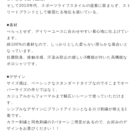
そして2010年代、スポーツライフスタイルの提案に留まらず、スト
リートブランドとして確固たる地位を築いている。
■素材
ぺらっとせず、デイリーユースに合わせやすい着心地に仕上げてい
ます。
綿100%の素材なので、しっかりとした柔らかい滑らかな風合いと
なっています。
抗菌防臭、接触冷感、汗染み防止の嬉しい3機能が付いた高機能な
ポロシャツです。
■デザイン
サイズ感は、ベーシックなスタンダードタイプなのでそこまでオー
バーサイズの作りではなく、
カジュアルからフォーマルまで幅広いシーンで使っていただけま
す。
シンプルなデザインにブランドアイコンとなるロゴ刺繍が映える1
着です｡
カラー刺繍と同色刺繍の2パターンご用意があるので、お好みのデ
ザインをお選びください！！