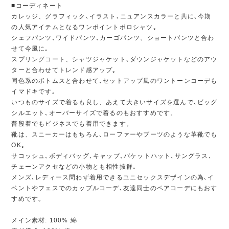
■コーディネート
カレッジ、グラフィック､イラスト､ニュアンスカラーと共に､今期
の人気アイテムとなるワンポイントポロシャツ｡
シェフパンツ､ワイドパンツ､カーゴパンツ、ショートパンツと合わ
せて今風に｡
スプリングコート、シャツジャケット､ダウンジャケットなどのアウ
ターと合わせてトレンド感アップ｡
同色系のボトムスと合わせて､セットアップ風のワントーンコーデも
イマドキです｡
いつものサイズで着るも良し、あえて大きいサイズを選んで､ビッグ
シルエット､オーバーサイズで着るのもおすすめです。
普段着でもビジネスでも着用できます。
靴は、スニーカーはもちろん､ローファーやブーツのような革靴でも
OK｡
サコッシュ､ボディバッグ､キャップ､バケットハット､サングラス､
チェーンアクセなどの小物とも相性抜群｡
メンズ､レディース問わず着用できるユニセックスデザインの為､イ
ベントやフェスでのカップルコーデ､友達同士のペアコーデにもおす
すめです｡
メイン素材: 100% 綿