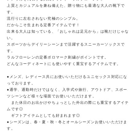
上質とカジュアルを兼ね備えた、贈り物にも最適な大人の靴下で
す。
流行りに左右されない究極のシンプル。
だからこそ生まれる定番アイテムです！
出来る大人は知っている、「おしゃれは足元から」は靴だけじゃな
い。
スポーツからデイリーシーンまで活躍するスニーカーソックスで
す。
ラルフローレンの定番ポロマーク刺繍がポイントです。
どんなコーディネートにも使いやすく重宝するアイテムです。
●メンズ、レディース共にお使いいただけるユニセックス対応にな
っております。
●通学、通勤時だけではなく、入学式や旅行、アウトドア、スポー
ツシーンなど様々な場面でお使いいただけます。
また休日のお出かけやちょっとした外出の際にも重宝するアイテ
ムです◎
ギフトアイテムとしても好まれます◎
●シーズンは、春・夏・秋・冬とオールシーズンお使いいただけま
す。