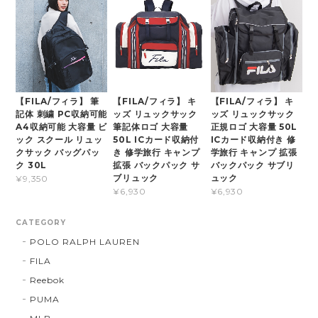
【FILA/フィラ】 筆
【FILA/フィラ】 キ
【FILA/フィラ】 キ
記体 刺繍 PC収納可能
ッズ リュックサック
ッズ リュックサック
A4収納可能 大容量 ビ
筆記体ロゴ 大容量
正規ロゴ 大容量 50L
ック スクール リュッ
50L ICカード収納付
ICカード収納付き 修
クサック バッグパッ
き 修学旅行 キャンプ
学旅行 キャンプ 拡張
ク 30L
拡張 バックパック サ
バックパック サブリ
ブリュック
ュック
¥9,350
¥6,930
¥6,930
CATEGORY
POLO RALPH LAUREN
FILA
Reebok
PUMA