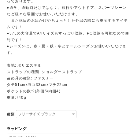
っております。
●通学、通勤時だけではなく、旅行やアウトドア、スポーツシーン
など様々な場面でお使いいただけます。
また休日のお出かけやちょっとした外出の際にも重宝するアイテ
ムです！
●37Lの大容量でA4サイズもすっぽり収納。PC収納も可能なので便
利です！
●シーズンは、春・夏・秋・冬とオールシーズンお使いいただけま
す。
表地: ポリエステル
ストラップの種類: ショルダーストラップ
留め具の種類: ファスナー
タテ51cmxヨコ33cmxマチ22cm
ポケットの数:9(外側5/内側4)
重量:740g
種類
ラッピング