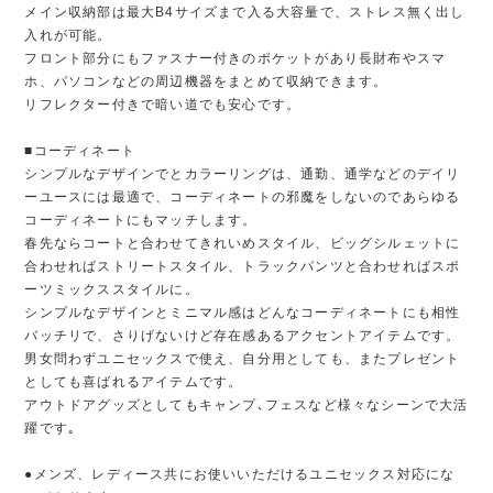
メイン収納部は最大B4サイズまで入る大容量で、ストレス無く出し
入れが可能。
フロント部分にもファスナー付きのポケットがあり長財布やスマ
ホ、パソコンなどの周辺機器をまとめて収納できます。
リフレクター付きで暗い道でも安心です。
■コーディネート
シンプルなデザインでとカラーリングは、通勤、通学などのデイリ
ーユースには最適で、コーディネートの邪魔をしないのであらゆる
コーディネートにもマッチします。
春先ならコートと合わせてきれいめスタイル、ビッグシルェットに
合わせればストリートスタイル、トラックパンツと合わせればスポ
ーツミックススタイルに。
シンプルなデザインとミニマル感はどんなコーディネートにも相性
バッチリで、さりげないけど存在感あるアクセントアイテムです。
男女問わずユニセックスで使え、自分用としても、またプレゼント
としても喜ばれるアイテムです。
アウトドアグッズとしてもキャンプ､フェスなど様々なシーンで大活
躍です｡
●メンズ、レディース共にお使いいただけるユニセックス対応にな