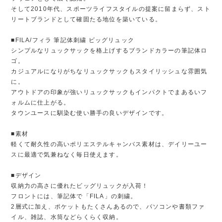
そして2010年代、スポーツライフスタイルの提案に留まらず、スト
リートブランドとして確固たる地位を築いている。
■FILA/フィラ 筆記体刺繍 ビッグリュック
シンプルなリュックサックを格上げするブランドカラーの筆記体ロ
ゴ。
カジュアルになりがちなリュックサックもスタイリッシュな雰囲気
に。
アウトドアの印象が強いリュックサックもインパクトでまあるいフ
ォルムに仕上がる。
タウンユースに馴染む使い勝手の良いデザインです。
■素材
軽くて耐久性の高いポリエステルキャンバス素材は、デイリーユー
スに最適で気兼ねなく毎日使えます。
■デザイン
収納力の高さに優れたビッグリュックが入荷！
フロントには、筆記体で「FILA」の刺繍。
2層式に加え、ポケットもたくさんあるので、パソコンや書類ファ
イル、雑誌、水筒などらくらく収納。